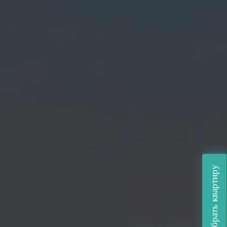
Подобрать квартиру