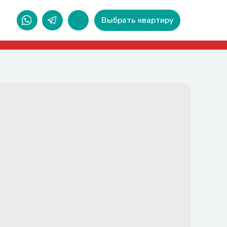
Выбрать квартиру
Подробнее