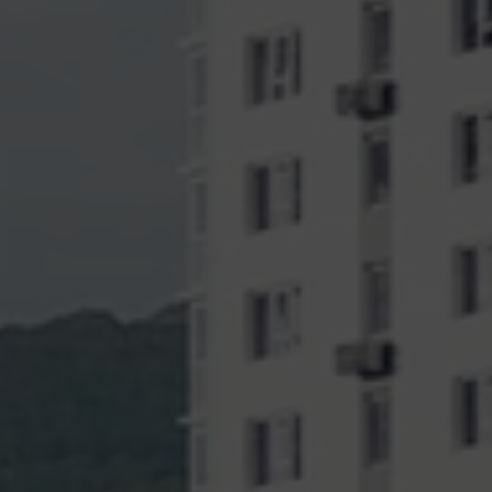
 Снеговая падь