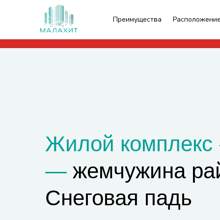
Преимущества
Расположени
Акция!
Успей полу
Жилой комплекс
—
жемчужина ра
Снеговая падь